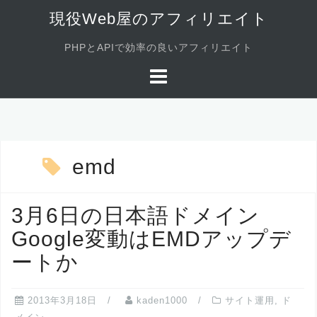
コ
現役Web屋のアフィリエイト
ン
PHPとAPIで効率の良いアフィリエイト
テ
ン
ツ
へ
ス
キ
emd
ッ
プ
3月6日の日本語ドメイン
Google変動はEMDアップデ
ートか
2013年3月18日
kaden1000
サイト運用
,
ド